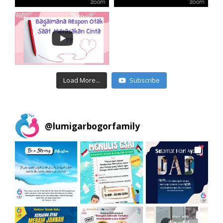
Load More...
Subscribe
@
lumigarbogorfamily