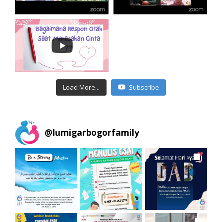
Load More...
Subscribe
@
lumigarbogorfamily